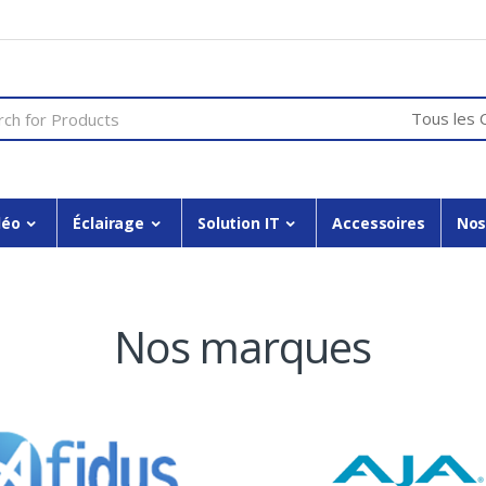
or:
déo
Éclairage
Solution IT
Accessoires
Nos
Nos marques