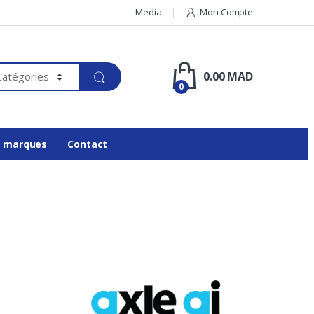
Media
Mon Compte
0.00
MAD
0
 marques
Contact