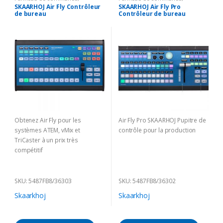
Solutions Broadcast
Solutions Broadcast
SKAARHOJ Air Fly Contrôleur
SKAARHOJ Air Fly Pro
de bureau
Contrôleur de bureau
Obtenez Air Fly pour les
Air Fly Pro SKAARHOJ Pupitre de
systèmes ATEM, vMix et
contrôle pour la production
TriCaster à un prix très
compétitif
SKU: 5487FB8/36303
SKU: 5487FB8/36302
Skaarkhoj
Skaarkhoj