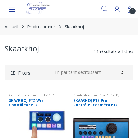
Skip
Skip
to
to
0
navigation
content
Accueil
Produit brands
Skaarkhoj
Skaarkhoj
11 résultats affichés
Filters
Contrôleur caméra PTZ / IP
,
Contrôleur caméra PTZ / IP
,
Solutions Broadcast
Solutions Broadcast
SKAARHOJ PTZ Wiz
SKAARHOJ PTZ Pro
Contrôleur PTZ
Contrôleur caméra PTZ