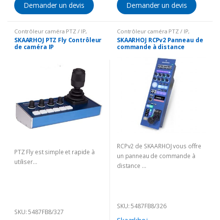
Demander un devis
Demander un devis
Contrôleur caméra PTZ / IP
,
Contrôleur caméra PTZ / IP
,
Solutions Broadcast
Solutions Broadcast
SKAARHOJ PTZ Fly Contrôleur
SKAARHOJ RCPv2 Panneau de
de caméra IP
commande à distance
RCPv2 de SKAARHOJ vous offre
PTZ Fly est simple et rapide à
un panneau de commande à
utiliser…
distance …
SKU: 5487FB8/326
SKU: 5487FB8/327