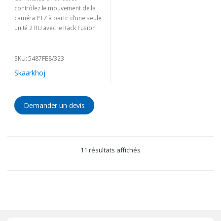
contrôlez le mouvement de la
caméra PTZ à partir d’une seule
unité 2 RU avec le Rack Fusion
Live de SKAARHOJ. Aussi à l’aise
sur votre bureau que dans un
rack, ce contrôleur polyvalent
SKU: 5487FB8/323
intègre des sections de
Skaarkhoj
commutation, ME et PTZ.
Livraison 2-12 semaines
Demander un devis
(Délai incertain à cause du
Corona)
11 résultats affichés