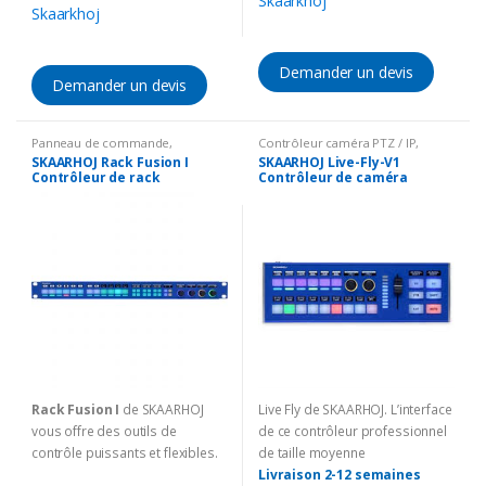
Skaarkhoj
Skaarkhoj
Demander un devis
Demander un devis
Panneau de commande
,
Contrôleur caméra PTZ / IP
,
Solutions Broadcast
Solutions Broadcast
SKAARHOJ Rack Fusion I
SKAARHOJ Live-Fly-V1
Contrôleur de rack
Contrôleur de caméra
Rack Fusion I
de SKAARHOJ
Live Fly de SKAARHOJ. L’interface
vous offre des outils de
de ce contrôleur professionnel
contrôle puissants et flexibles.
de taille moyenne
Livraison 2-12 semaines