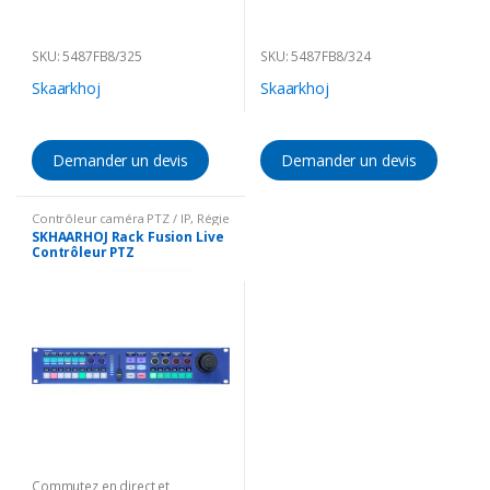
(Délai incertain à cause du
Corona)
SKU: 5487FB8/325
SKU: 5487FB8/324
Skaarkhoj
Skaarkhoj
Demander un devis
Demander un devis
Contrôleur caméra PTZ / IP
,
Régie
vidéo HD / IP
,
Solutions
SKHAARHOJ Rack Fusion Live
Broadcast
Contrôleur PTZ
Commutez en direct et