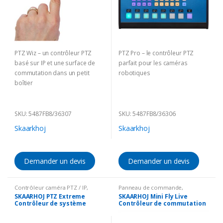
PTZ Wiz – un contrôleur PTZ
PTZ Pro – le contrôleur PTZ
basé sur IP et une surface de
parfait pour les caméras
commutation dans un petit
robotiques
boîtier
SKU: 5487FB8/36307
SKU: 5487FB8/36306
Skaarkhoj
Skaarkhoj
Demander un devis
Demander un devis
Contrôleur caméra PTZ / IP
,
Panneau de commande
,
Solutions Broadcast
Solutions Broadcast
SKAARHOJ PTZ Extreme
SKAARHOJ Mini Fly Live
Contrôleur de système
Contrôleur de commutation