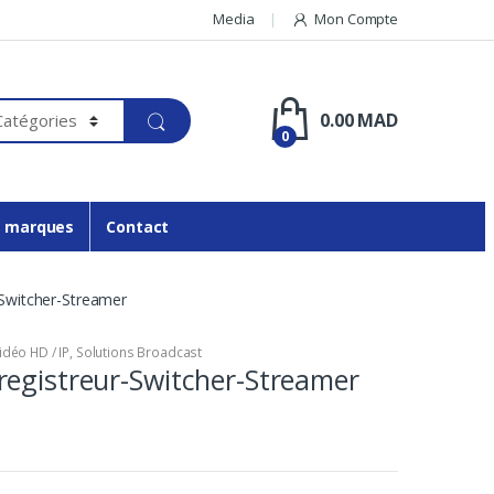
Media
Mon Compte
0.00
MAD
0
 marques
Contact
-Switcher-Streamer
idéo HD / IP
,
Solutions Broadcast
egistreur-Switcher-Streamer