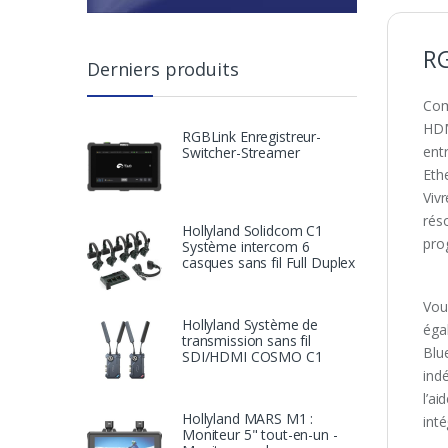
RG
Derniers produits
Com
HDM
RGBLink Enregistreur-
ent
Switcher-Streamer
Eth
Viv
rés
Hollyland Solidcom C1
pro
Système intercom 6
casques sans fil Full Duplex
Vou
Hollyland Système de
éga
transmission sans fil
Blu
SDI/HDMI COSMO C1
ind
l’ai
Hollyland MARS M1 :
int
Moniteur 5" tout-en-un -