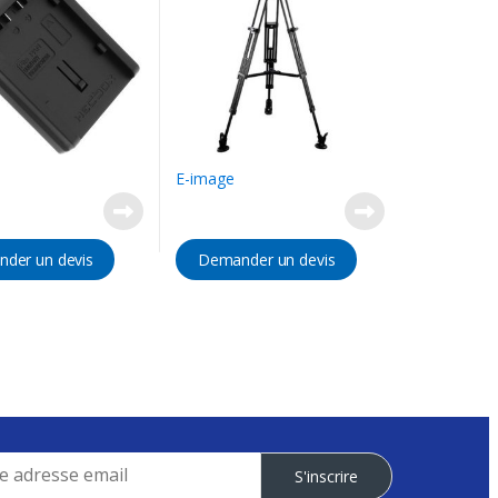
E-image
der un devis
Demander un devis
S'inscrire