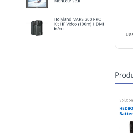
Moniteur seul
Hollyland MARS 300 PRO
Kit HF Video (100m) HDMI
in/out
UGS
Produ
Solutio
Accesso
Charge
HEDBO
Batte