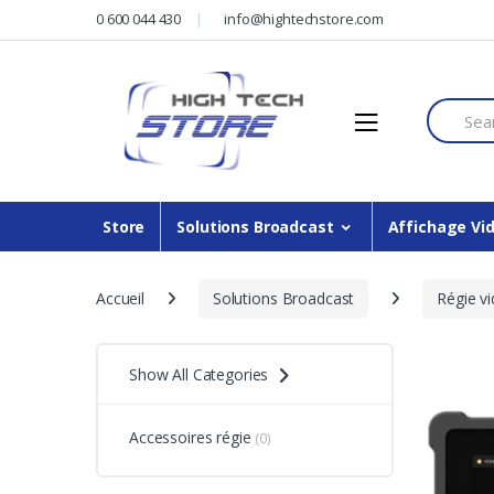
Skip
Skip
0 600 044 430
info@hightechstore.com
to
to
navigation
content
Search f
Store
Solutions Broadcast
Affichage Vi
Accueil
Solutions Broadcast
Régie v
Show All Categories
Accessoires régie
(0)