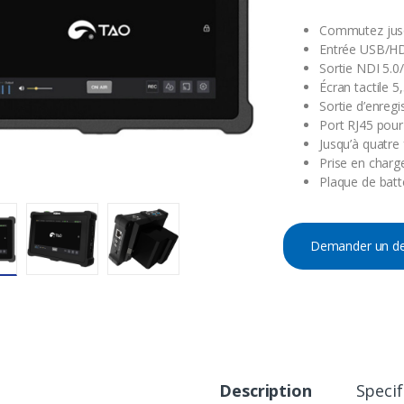
Commutez jusq
Entrée USB/HD
Sortie NDI 5.
Écran tactile 5
Sortie d’enreg
Port RJ45 pour
Jusqu’à quatre 
Prise en charg
Plaque de batte
Demander un de
Description
Specif