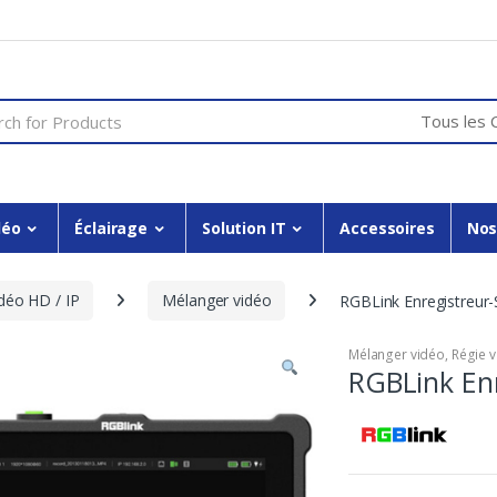
or:
déo
Éclairage
Solution IT
Accessoires
Nos
idéo HD / IP
Mélanger vidéo
RGBLink Enregistreur
Mélanger vidéo
,
Régie v
RGBLink Enr