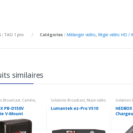
 :
TAO 1 pro
Catégories :
Mélanger vidéo
,
Régie vidéo HD / I
its similaires
ns Broadcast
,
Caméra
,
Solutions Broadcast
,
Régie vidéo
Solutions
ires Caméra
,
Batterie &
HD / IP
,
Mélanger vidéo
Accessoir
ur
Chargeur
X PB-D150V
Lumantek ez-Pro VS10
HEDBOX
rie V-Mount
Chargeu