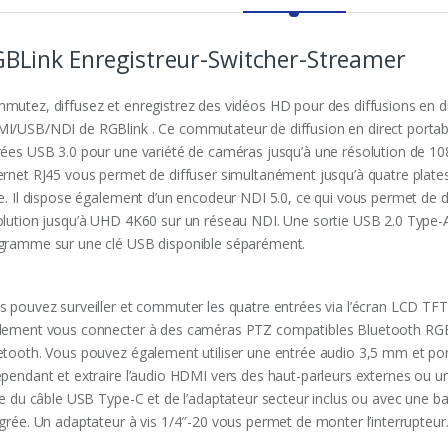
BLink Enregistreur-Switcher-Streamer
mutez, diffusez et enregistrez des vidéos HD pour des diffusions en 
I/USB/NDI de RGBlink . Ce commutateur de diffusion en direct porta
rées USB 3.0 pour une variété de caméras jusqu’à une résolution de 10
ernet RJ45 vous permet de diffuser simultanément jusqu’à quatre plate
re. Il dispose également d’un encodeur NDI 5.0, ce qui vous permet de d
olution jusqu’à UHD 4K60 sur un réseau NDI. Une sortie USB 2.0 Type-A
gramme sur une clé USB disponible séparément.
s pouvez surveiller et commuter les quatre entrées via l’écran LCD TFT
lement vous connecter à des caméras PTZ compatibles Bluetooth RGBlin
etooth. Vous pouvez également utiliser une entrée audio 3,5 mm et port
épendant et extraire l’audio HDMI vers des haut-parleurs externes ou 
de du câble USB Type-C et de l’adaptateur secteur inclus ou avec une bat
égrée. Un adaptateur à vis 1/4″-20 vous permet de monter l’interrupteur