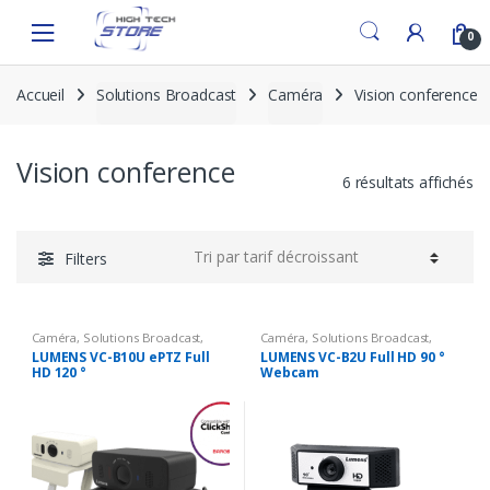
Skip
Skip
to
to
0
navigation
content
Accueil
Solutions Broadcast
Caméra
Vision conference
Vision conference
6 résultats affichés
Filters
Caméra
,
Solutions Broadcast
,
Caméra
,
Solutions Broadcast
,
Vision conference
Vision conference
LUMENS VC-B10U ePTZ Full
LUMENS VC-B2U Full HD 90 °
HD 120 °
Webcam