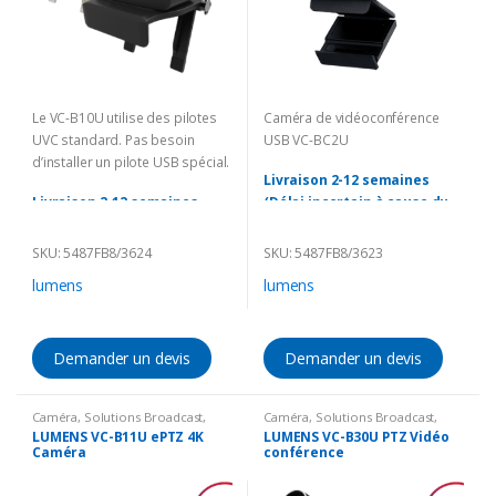
Le VC-B10U utilise des pilotes
Caméra de vidéoconférence
UVC standard. Pas besoin
USB VC-BC2U
d’installer un pilote USB spécial.
Livraison 2-12 semaines
Livraison 2-12 semaines
(Délai incertain à cause du
(Délai incertain à cause du
Corona)
Corona)
SKU: 5487FB8/3624
SKU: 5487FB8/3623
lumens
lumens
Demander un devis
Demander un devis
Caméra
,
Solutions Broadcast
,
Caméra
,
Solutions Broadcast
,
Vision conference
Vision conference
LUMENS VC-B11U ePTZ 4K
LUMENS VC-B30U PTZ Vidéo
Caméra
conférence