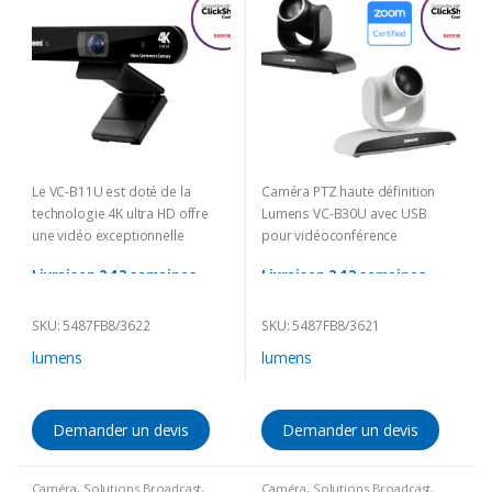
Le VC-B11U est doté de la
Caméra PTZ haute définition
technologie 4K ultra HD offre
Lumens VC-B30U avec USB
une vidéo exceptionnelle
pour vidéoconférence
Livraison 2-12 semaines
Livraison 2-12 semaines
(Délai incertain à cause du
(Délai incertain à cause du
Corona)
Corona)
SKU: 5487FB8/3622
SKU: 5487FB8/3621
lumens
lumens
Demander un devis
Demander un devis
Caméra
,
Solutions Broadcast
,
Caméra
,
Solutions Broadcast
,