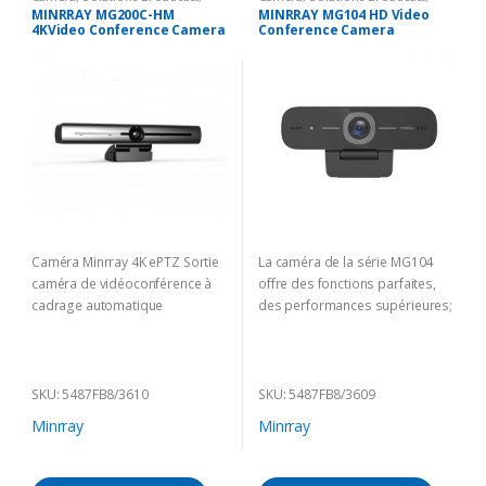
Vision conference
Vision conference
MINRRAY MG200C-HM
MINRRAY MG104 HD Video
4KVideo Conference Camera
Conference Camera
Caméra Minrray 4K ePTZ Sortie
La caméra de la série MG104
caméra de vidéoconférence à
offre des fonctions parfaites,
cadrage automatique
des performances supérieures;
SKU: 5487FB8/3610
SKU: 5487FB8/3609
Minrray
Minrray