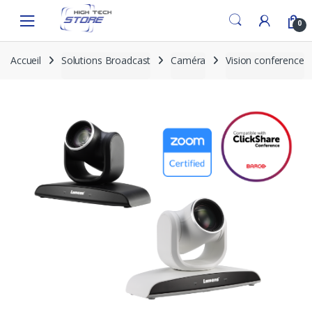
Skip
Skip
to
to
0
navigation
content
Accueil
Solutions Broadcast
Caméra
Vision conference