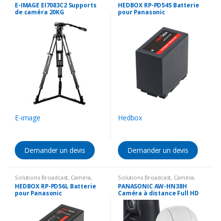
Accessoires Caméra
,
Support
Accessoires Caméra
,
Batterie &
E-IMAGE EI7083C2 Supports
HEDBOX RP-PD54S Batterie
Chargeur
de caméra 20KG
pour Panasonic
E-image
Hedbox
Demander un devis
Demander un devis
Solutions Broadcast
,
Caméra
,
Solutions Broadcast
,
Caméra
,
Accessoires Caméra
,
Batterie &
Caméra PTZ
,
4K
HEDBOX RP-PD56L Batterie
PANASONIC AW-HN38H
Chargeur
pour Panasonic
Caméra à distance Full HD