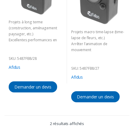
Projets à long terme
(construction, aménagement
Projets macro time-lapse (time-
paysager, etc.)
lapse de fleurs, etc.)
Excellentes performances en
Arrêter l’animation de
basse lumière.
mouvement
L’ouverture F0.95 est parfaite
Utilisation intérieure et
pour les prises de vue de nuit.
SKU: 5487FB8/28
extérieure. Certifié IP65
Relevé de la circulation
Afidus
SKU: 5487FB8/27
Afidus
Demander un devis
Demander un devis
2 résultats affichés