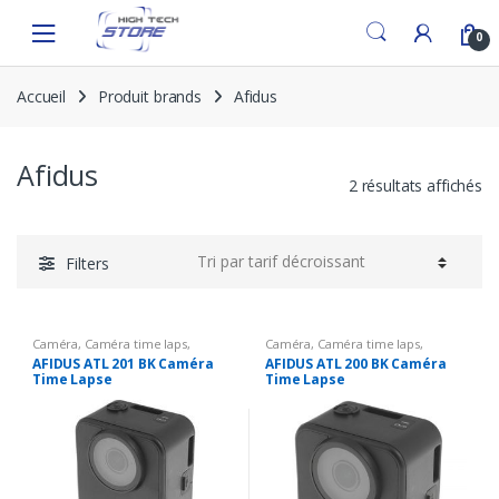
Skip
Skip
to
to
0
navigation
content
Accueil
Produit brands
Afidus
Afidus
2 résultats affichés
Filters
Caméra
,
Caméra time laps
,
Caméra
,
Caméra time laps
,
Solutions Broadcast
Solutions Broadcast
AFIDUS ATL 201 BK Caméra
AFIDUS ATL 200 BK Caméra
Time Lapse
Time Lapse