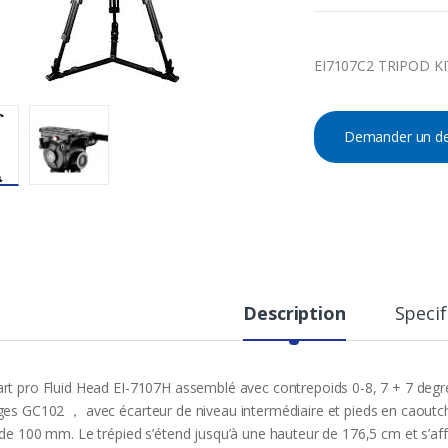
EI7107C2 TRIPOD K
Demander un de
Description
Specif
rt pro Fluid Head EI-7107H assemblé avec contrepoids 0-8, 7 + 7 degrés
ges GC102 ， avec écarteur de niveau intermédiaire et pieds en caoutc
 de 100 mm. Le trépied s’étend jusqu’à une hauteur de 176,5 cm et s’af