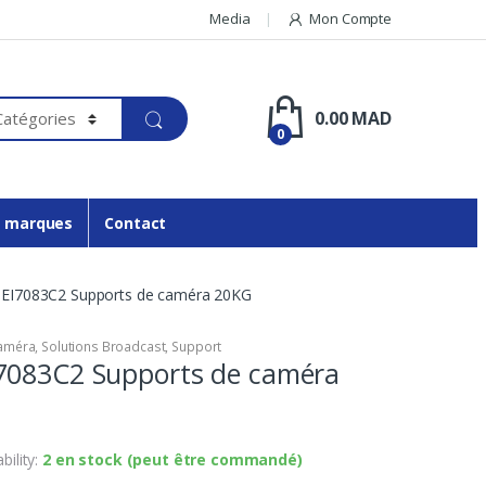
Media
Mon Compte
0.00
MAD
0
 marques
Contact
EI7083C2 Supports de caméra 20KG
améra
,
Solutions Broadcast
,
Support
7083C2 Supports de caméra
ability:
2 en stock (peut être commandé)