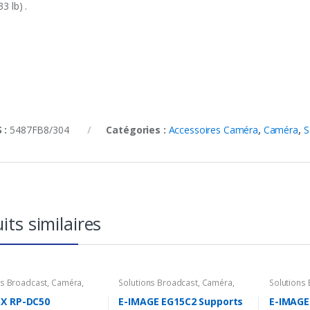
33 lb) .
 :
5487FB8/304
Catégories :
Accessoires Caméra
,
Caméra
,
S
its similaires
ns Broadcast
,
Caméra
,
Solutions Broadcast
,
Caméra
,
Solutions
ires Caméra
,
Batterie &
Accessoires Caméra
,
Support
Accessoir
ur
X RP-DC50
E-IMAGE EG15C2 Supports
E-IMAGE 