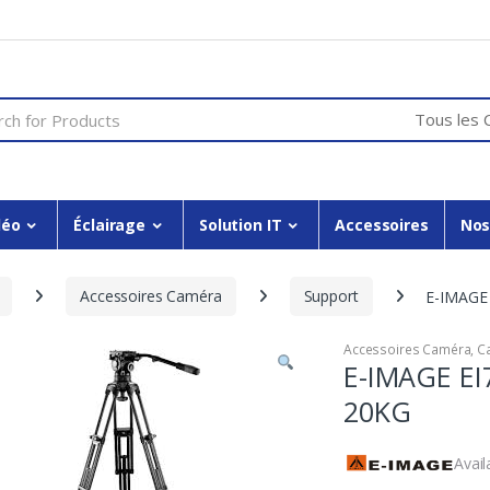
or:
déo
Éclairage
Solution IT
Accessoires
Nos
Accessoires Caméra
Support
E-IMAGE 
Accessoires Caméra
,
C
E-IMAGE EI
20KG
Avail