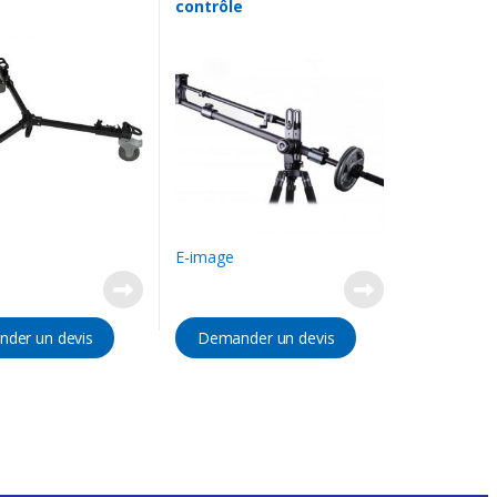
contrôle
E-image
der un devis
Demander un devis