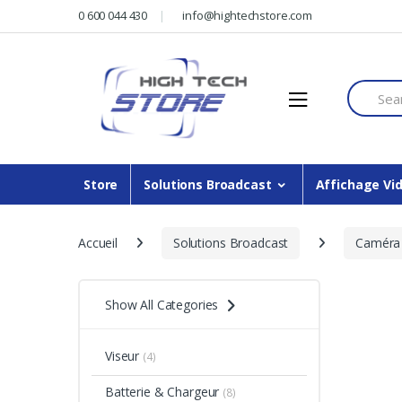
Skip
Skip
0 600 044 430
info@hightechstore.com
to
to
navigation
content
Search f
Store
Solutions Broadcast
Affichage Vi
Accueil
Solutions Broadcast
Caméra
Show All Categories
Viseur
(4)
Batterie & Chargeur
(8)