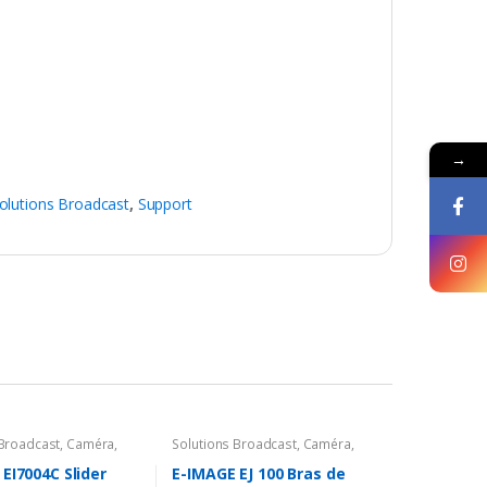
→
olutions Broadcast
,
Support
 Broadcast
,
Caméra
,
Solutions Broadcast
,
Caméra
,
es Caméra
,
Support
Accessoires Caméra
,
Support
EI7004C Slider
E-IMAGE EJ 100 Bras de