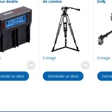
eur double
de caméra
Dolly
x
E-image
E-image
ander un devis
Demander un devis
Deman