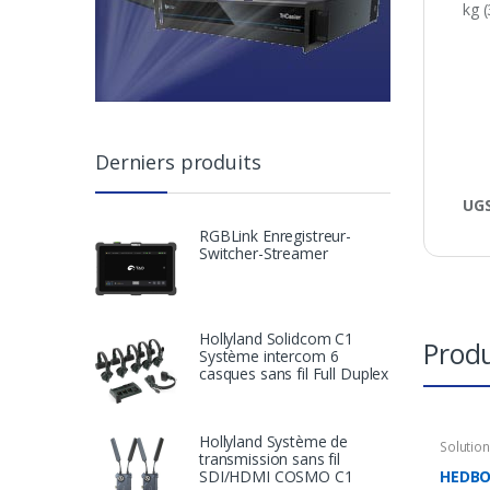
kg (
Derniers produits
UGS
RGBLink Enregistreur-
Switcher-Streamer
Hollyland Solidcom C1
Produ
Système intercom 6
casques sans fil Full Duplex
Hollyland Système de
Solutio
transmission sans fil
Accesso
Charge
SDI/HDMI COSMO C1
HEDBO