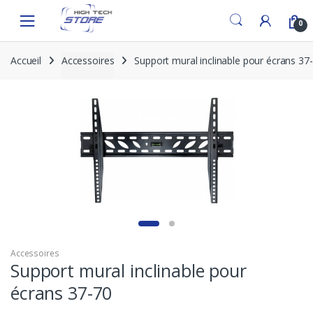
Skip
Skip
to
to
0
navigation
content
Accueil
Accessoires
Support mural inclinable pour écrans 37
Accessoires
Support mural inclinable pour
écrans 37-70