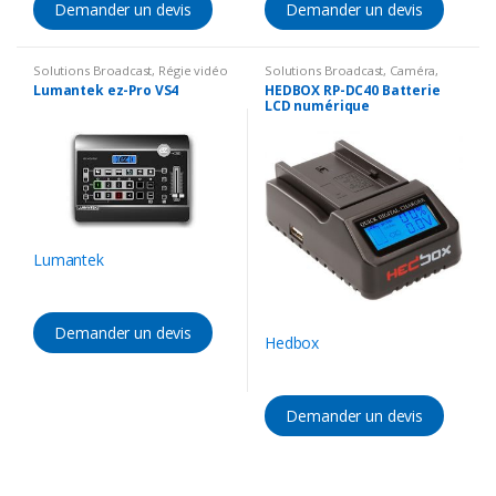
Demander un devis
Demander un devis
Solutions Broadcast
,
Régie vidéo
Solutions Broadcast
,
Caméra
,
HD / IP
,
Mélanger vidéo
Accessoires Caméra
,
Batterie &
Lumantek ez-Pro VS4
HEDBOX RP-DC40 Batterie
Chargeur
LCD numérique
Lumantek
Demander un devis
Hedbox
Demander un devis