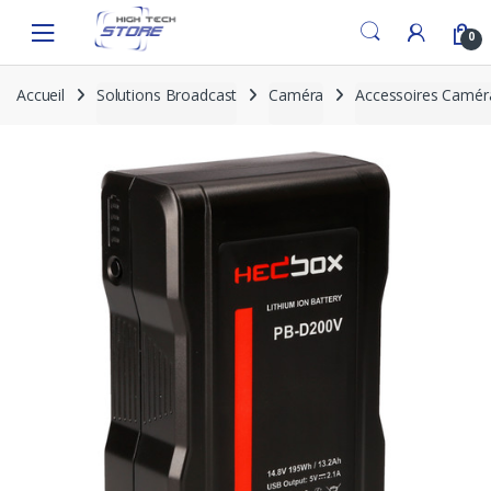
Skip
Skip
to
to
0
navigation
content
Accueil
Solutions Broadcast
Caméra
Accessoires Camér