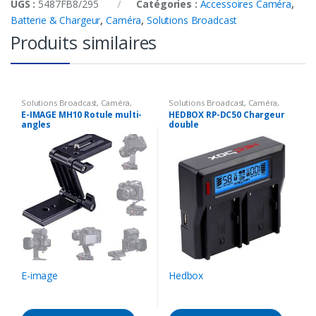
UGS :
5487FB8/295
Catégories :
Accessoires Caméra
,
Batterie & Chargeur
,
Caméra
,
Solutions Broadcast
Produits similaires
Solutions Broadcast
,
Caméra
,
Solutions Broadcast
,
Caméra
,
Accessoires Caméra
,
Support
Accessoires Caméra
,
Batterie &
E-IMAGE MH10 Rotule multi-
HEDBOX RP-DC50 Chargeur
Chargeur
angles
double
E-image
Hedbox