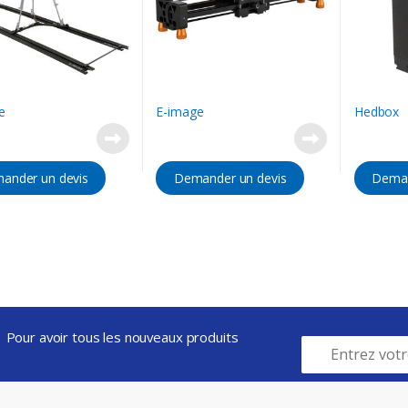
e
E-image
Hedbox
ander un devis
Demander un devis
Deman
Pour avoir tous les nouveaux produits