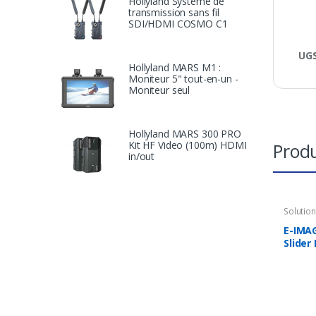
Hollyland Système de
transmission sans fil
SDI/HDMI COSMO C1
UGS
Hollyland MARS M1 :
Moniteur 5" tout-en-un -
Moniteur seul
Hollyland MARS 300 PRO
Kit HF Video (100m) HDMI
Produ
in/out
Solutio
Accesso
E-IMAG
Slider 