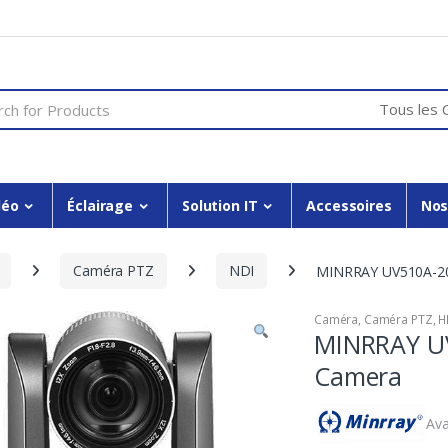
or:
déo
Éclairage
Solution IT
Accessoires
Nos
Caméra PTZ
NDI
MINRRAY UV510A-20
Caméra
,
Caméra PTZ
,
H
MINRRAY UV
Camera
Ava