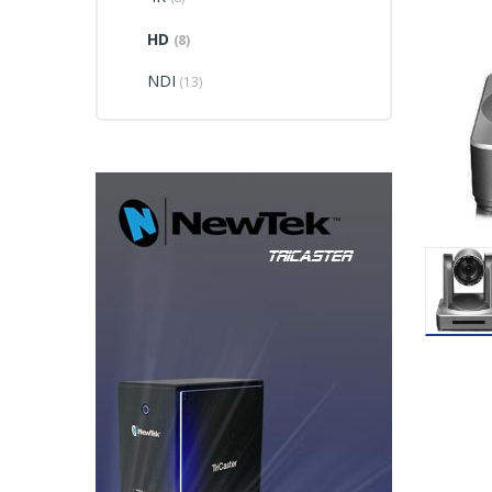
HD
(8)
NDI
(13)