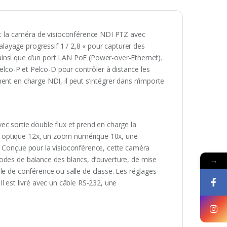
 la caméra de visioconférence NDI PTZ avec
ayage progressif 1 / 2,8 « pour capturer des
insi que d’un port LAN PoE (Power-over-Ethernet).
Pelco-P et Pelco-D pour contrôler à distance les
ent en charge NDI, il peut s’intégrer dans n’importe
ec sortie double flux et prend en charge la
m optique 12x, un zoom numérique 10x, une
. Conçue pour la visioconférence, cette caméra
odes de balance des blancs, d’ouverture, de mise
→
le de conférence ou salle de classe. Les réglages
 Il est livré avec un câble RS-232, une