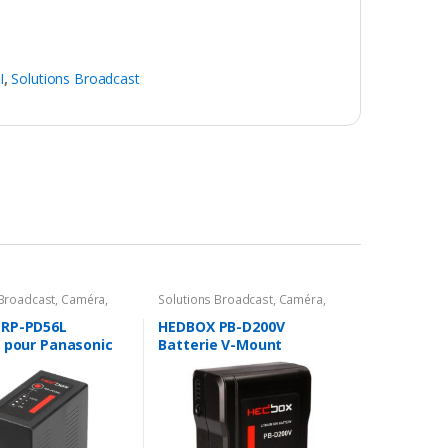
I
,
Solutions Broadcast
 Broadcast
,
Caméra
,
Solutions Broadcast
,
Caméra
,
es Caméra
,
Batterie &
Accessoires Caméra
,
Batterie &
Chargeur
RP-PD56L
HEDBOX PB-D200V
e pour Panasonic
Batterie V-Mount