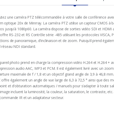
utez une caméra PTZ télécommandée à votre salle de conférence avec
m optique 20x de Minrray. La caméra PTZ utilise un capteur CMOS à bal
éos jusqu’à 1080p60. La caméra dispose de sorties vidéo SDI et HDMI a
 offre RS-232 et RS Contrôle série -485 utilisant les protocoles VISCA, 
ctions de panoramique, d’inclinaison et de zoom. Puisqu’il prend égalem
l réseau NDI standard.
ppareil photo prend en charge la compression vidéo H.264 et H.264 + av
pression audio AAC, MP3 et PCM. Il est également livré avec un zoo
erture maximale de f / 1,8 et un objectif grand angle de 3,9 à 46,8 mm
 offre également un angle de vue large de 6,3 à 72,5 ° ainsi que des m
point et d’obturation automatiques / manuels pour s’adapter à toute sal
’image incluent la luminosité, la couleur, la saturation, le contraste, etc.
écommande IR et un adaptateur secteur.