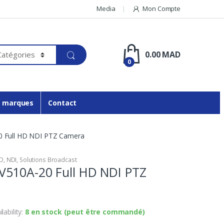
Media
Mon Compte
0.00
MAD
0
 marques
Contact
 Full HD NDI PTZ Camera
D
,
NDI
,
Solutions Broadcast
510A-20 Full HD NDI PTZ
ilability:
8 en stock (peut être commandé)