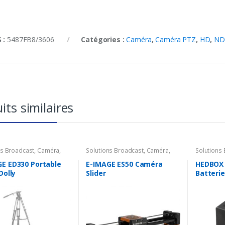
 :
5487FB8/3606
Catégories :
Caméra
,
Caméra PTZ
,
HD
,
ND
its similaires
ns Broadcast
,
Caméra
,
Solutions Broadcast
,
Caméra
,
Solutions
ires Caméra
,
Support
Accessoires Caméra
,
Support
Accessoir
Chargeur
E ED330 Portable
E-IMAGE ES50 Caméra
HEDBOX 
Dolly
Slider
Batteri