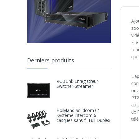
Ajo
zoo
vid
Elle
fon
que
Derniers produits
L’a
RGBLink Enregistreur-
com
Switcher-Streamer
ouv
PTZ
au 
Hollyland Solidcom C1
de l
Système intercom 6
tél
casques sans fil Full Duplex