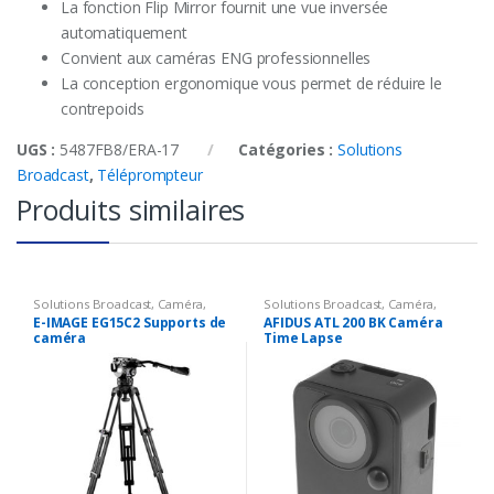
La fonction Flip Mirror fournit une vue inversée
automatiquement
Convient aux caméras ENG professionnelles
La conception ergonomique vous permet de réduire le
contrepoids
UGS :
5487FB8/ERA-17
Catégories :
Solutions
Broadcast
,
Téléprompteur
Produits similaires
Solutions Broadcast
,
Caméra
,
Solutions Broadcast
,
Caméra
,
Accessoires Caméra
,
Support
Caméra time laps
E-IMAGE EG15C2 Supports de
AFIDUS ATL 200 BK Caméra
caméra
Time Lapse