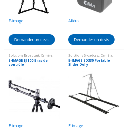
E-image
Afidus
Demander un devis
Demander un devis
Solutions Broadcast
,
Caméra
,
Solutions Broadcast
,
Caméra
,
Accessoires Caméra
,
Support
Accessoires Caméra
,
Support
E-IMAGE EJ 100 Bras de
E-IMAGE ED330 Portable
contrôle
Slider Dolly
E-image
E-image