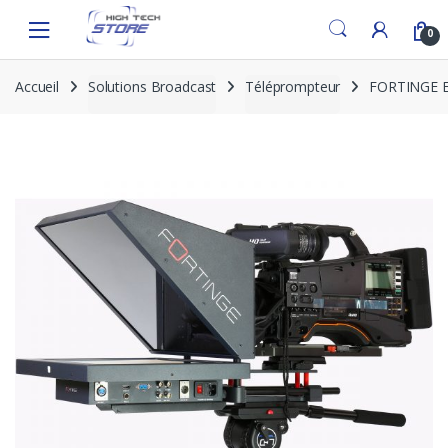
Skip
Skip
to
to
0
navigation
content
Accueil
Solutions Broadcast
Téléprompteur
FORTINGE ER