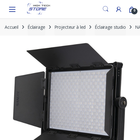
Skip
Skip
to
to
0
navigation
content
Accueil
Éclairage
Projecteur à led
Éclairage studio
NA