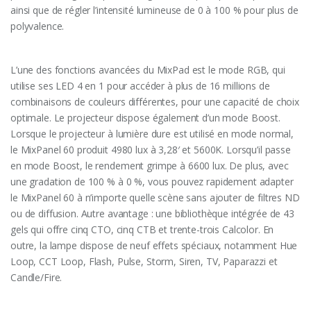
ainsi que de régler l’intensité lumineuse de 0 à 100 % pour plus de
polyvalence.
L’une des fonctions avancées du MixPad est le mode RGB, qui
utilise ses LED 4 en 1 pour accéder à plus de 16 millions de
combinaisons de couleurs différentes, pour une capacité de choix
optimale. Le projecteur dispose également d’un mode Boost.
Lorsque le projecteur à lumière dure est utilisé en mode normal,
le MixPanel 60 produit 4980 lux à 3,28′ et 5600K. Lorsqu’il passe
en mode Boost, le rendement grimpe à 6600 lux. De plus, avec
une gradation de 100 % à 0 %, vous pouvez rapidement adapter
le MixPanel 60 à n’importe quelle scène sans ajouter de filtres ND
ou de diffusion. Autre avantage : une bibliothèque intégrée de 43
gels qui offre cinq CTO, cinq CTB et trente-trois Calcolor. En
outre, la lampe dispose de neuf effets spéciaux, notamment Hue
Loop, CCT Loop, Flash, Pulse, Storm, Siren, TV, Paparazzi et
Candle/Fire.