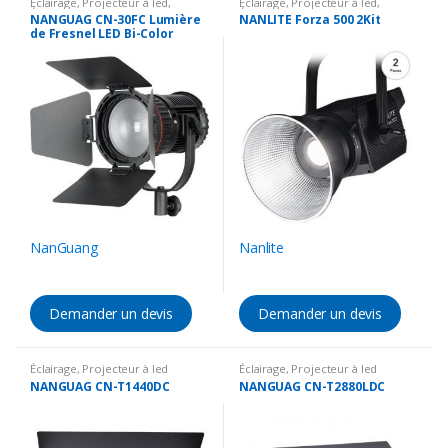
Éclairage
,
Projecteur à led
,
Éclairage
,
Projecteur à led
,
Éclairage studio
Éclairage DMX
,
Kit reportage
NANGUAG CN-30FC Lumière
NANLITE Forza 500 2Kit
de Fresnel LED Bi-Color
NanGuang
Nanlite
Demander un devis
Demander un devis
Éclairage
,
Projecteur à led
Éclairage
,
Projecteur à led
NANGUAG CN-T1440DC
NANGUAG CN-T2880LDC