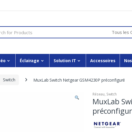
or:
déo
Éclairage
Solution IT
Accessoires
Nos
Switch
MuxLab Switch Netgear GSM4230P préconfiguré
Réseau
,
Switch
MuxLab Swi
préconfigu