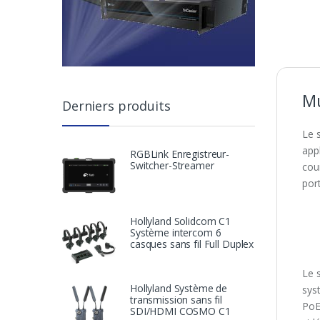
Mu
Derniers produits
Le 
appl
RGBLink Enregistreur-
Switcher-Streamer
cou
por
Hollyland Solidcom C1
Système intercom 6
casques sans fil Full Duplex
Le 
Hollyland Système de
syst
transmission sans fil
PoE
SDI/HDMI COSMO C1