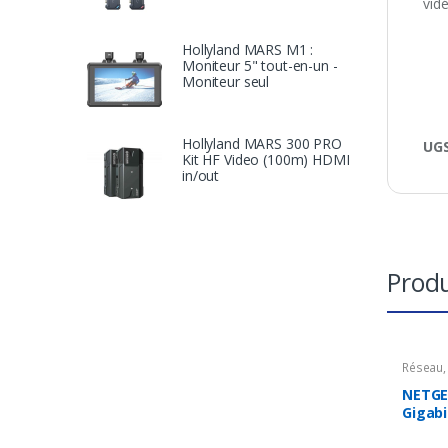
vidé
Hollyland MARS M1 :
Moniteur 5" tout-en-un -
Moniteur seul
Hollyland MARS 300 PRO
UGS
Kit HF Video (100m) HDMI
in/out
Produ
Réseau
NETGE
Gigabi