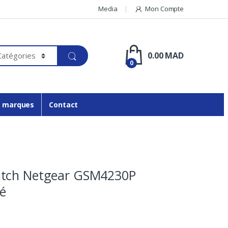
Media
Mon Compte
0.00
MAD
0
 marques
Contact
tch Netgear GSM4230P
ré