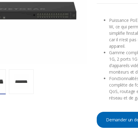
Puissance PoE
W, ce qui perm
simplifie l’inst
car il n’est pa
appareil.
Gamme complèt
1G, 2 ports 1G
d’appareils vi
moniteurs et d
Fonctionnalit
complète de f
QoS, routage e
réseau et de ga
Demander un de