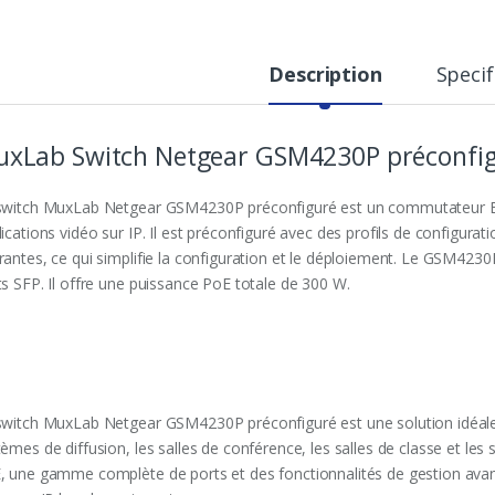
Description
Specif
xLab Switch Netgear GSM4230P préconfi
switch MuxLab Netgear GSM4230P préconfiguré est un commutateur Et
ications vidéo sur IP. Il est préconfiguré avec des profils de configurat
rantes, ce qui simplifie la configuration et le déploiement. Le GSM423
ts SFP. Il offre une puissance PoE totale de 300 W.
switch MuxLab Netgear GSM4230P préconfiguré est une solution idéale po
èmes de diffusion, les salles de conférence, les salles de classe et les
, une gamme complète de ports et des fonctionnalités de gestion avan