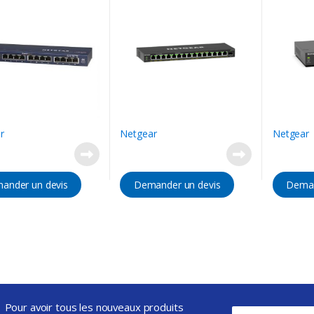
r
Netgear
Netgear
ander un devis
Demander un devis
Deman
Pour avoir tous les nouveaux produits