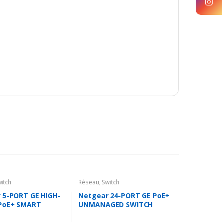
itch
Réseau
,
Switch
 5-PORT GE HIGH-
Netgear 24-PORT GE PoE+
PoE+ SMART
UNMANAGED SWITCH
D PLUS SWITCH
(GS324P)