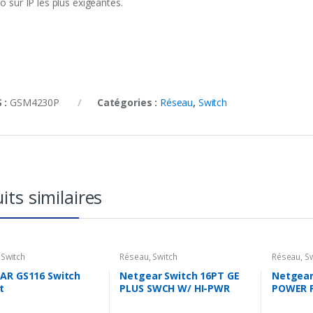
o sur IP les plus exigeantes.
 :
GSM4230P
Catégories :
Réseau
,
Switch
its similaires
,
Switch
Réseau
,
Switch
Réseau
,
Sw
AR GS116 Switch
Netgear Switch 16PT GE
Netgear
t
PLUS SWCH W/ HI-PWR
POWER 
POE+
MANAGE