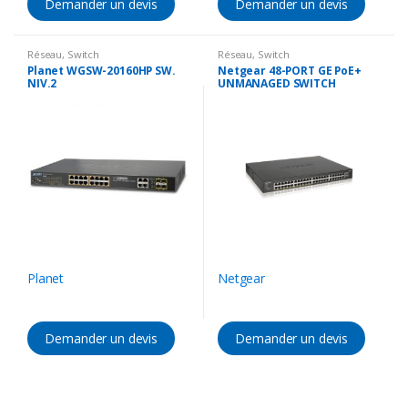
Demander un devis
Demander un devis
Réseau
,
Switch
Réseau
,
Switch
Planet WGSW-20160HP SW.
Netgear 48-PORT GE PoE+
NIV.2
UNMANAGED SWITCH
(GS348PP)
Planet
Netgear
Demander un devis
Demander un devis