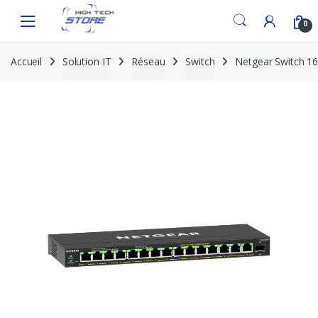
Skip
Skip
to
to
0
navigation
content
Accueil
Solution IT
Réseau
Switch
Netgear Switch 