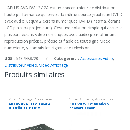
L’ABtUS AVA-DVI12 / 2A est un concentrateur de distribution
haute performance qui envoie la même source graphique DVI-D
avec audio jusqu’à 2 écrans numériques DVI-D (Plasma, écrans
LCD plats ou projecteurs). C’est une solution simple qui accueille
plusieurs écrans vidéo numériques avec audio pour offrir une
reproduction précise, précise et fiable de tout signal vidéo
numérique, y compris les signaux de télévision
UGS :
5487FB8/20
Catégories :
Accessoires vidéo
,
Distributeur vidéo
,
Vidéo Affichage
Produits similaires
Vidéo Affichage
,
Accessoires
Vidéo Affichage
,
Accessoires
vidéo
,
Distributeur vidéo
vidéo
,
Convertisseur vidéo
ABTUS AVA-HDMI14/AP4
KILOVIEW CV180 Micro
Distributeur HDMI
convertisseur