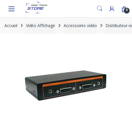
Skip
Skip
to
to
0
navigation
content
Accueil
Vidéo Affichage
Accessoires vidéo
Distributeur v