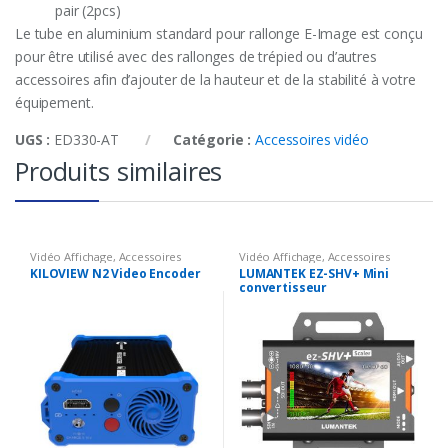
pair (2pcs)
Le tube en aluminium standard pour rallonge E-Image est conçu
pour être utilisé avec des rallonges de trépied ou d’autres
accessoires afin d’ajouter de la hauteur et de la stabilité à votre
équipement.
UGS :
ED330-AT
Catégorie :
Accessoires vidéo
Produits similaires
Vidéo Affichage
,
Accessoires
Vidéo Affichage
,
Accessoires
vidéo
,
Encodeur vidéo
vidéo
,
Convertisseur vidéo
KILOVIEW N2 Video Encoder
LUMANTEK EZ-SHV+ Mini
convertisseur