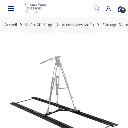
Skip
Skip
to
to
0
navigation
content
Accueil
Vidéo Affichage
Accessoires vidéo
E-Image Stand