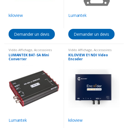
kiloview
Lumantek
Demander un devis
Demander un devis
Vidéo Affichage
,
Accessoires
Vidéo Affichage
,
Accessoires
vidéo
,
Convertisseur vidéo
vidéo
,
Encodeur vidéo
LUMANTEK BAT-SA Mini
KILOVIEW E1 NDI Video
Converter
Encoder
Lumantek
kiloview