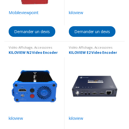
Mobileviewpoint
kiloview
Demander un devis
Demander un devis
Vidéo Affichage
,
Accessoires
Vidéo Affichage
,
Accessoires
vidéo
,
Encodeur vidéo
vidéo
,
Encodeur vidéo
KILOVIEW N2 Video Encoder
KILOVIEW E2 Video Encoder
kiloview
kiloview