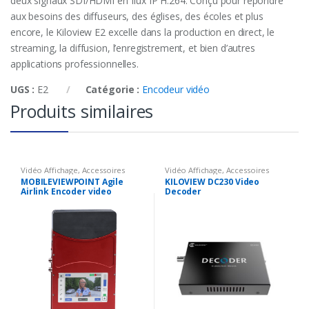
deux signaux SDI/HDMI en flux IP H.264. Conçu pour répondre
aux besoins des diffuseurs, des églises, des écoles et plus
encore, le Kiloview E2 excelle dans la production en direct, le
streaming, la diffusion, l’enregistrement, et bien d’autres
applications professionnelles.
UGS :
E2
Catégorie :
Encodeur vidéo
Produits similaires
Vidéo Affichage
,
Accessoires
Vidéo Affichage
,
Accessoires
vidéo
,
Encodeur vidéo
vidéo
,
Encodeur vidéo
MOBILEVIEWPOINT Agile
KILOVIEW DC230 Video
Airlink Encoder video
Decoder