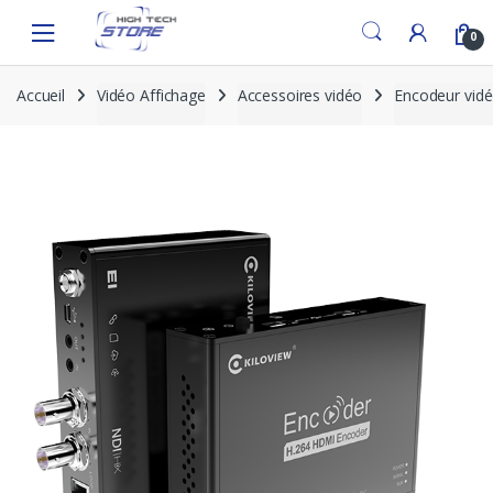
Skip
Skip
to
to
0
navigation
content
Accueil
Vidéo Affichage
Accessoires vidéo
Encodeur vid