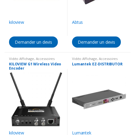
kiloview
Abtus
Demander un devis
Demander un devis
Vidéo Affichage
,
Accessoires
Vidéo Affichage
,
Accessoires
vidéo
,
Encodeur vidéo
vidéo
,
Distributeur vidéo
KILOVIEW G1 Wireless Video
Lumantek EZ-DISTRIBUTOR
Encoder
kiloview
Lumantek