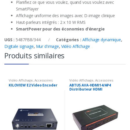
Planifiez ce que vous voulez, quand vous voulez avec
SmartPlayer
Affichage uniforme des images avec D-image clinique
Haut-parleurs intégrés : 2 x 10 W RMS
SmartPower pour des économies d’énergie
UGS :
5487FB8/344
Catégories :
Affichage dynamique
,
Digitale signage
,
Mur d'image
,
Vidéo Affichage
Produits similaires
Vidéo Affichage
,
Accessoires
Vidéo Affichage
,
Accessoires
vidéo
,
Encodeur vidéo
vidéo
,
Distributeur vidéo
KILOVIEW E2 Video Encoder
ABTUS AVA-HDMI14/AP4
Distributeur HDMI