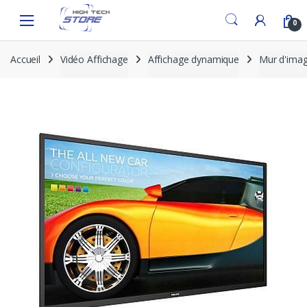
Skip
Skip
to
to
0
navigation
content
Accueil
Vidéo Affichage
Affichage dynamique
Mur d'ima