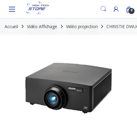
Skip
Skip
to
to
0
navigation
content
Accueil
Vidéo Affichage
Vidéo projection
CHRISTIE DWU63