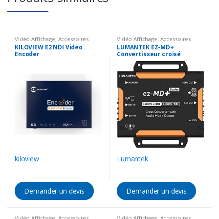
Vidéo Affichage
,
Accessoires
Vidéo Affichage
,
Accessoires
vidéo
,
Encodeur vidéo
vidéo
,
Convertisseur vidéo
KILOVIEW E2 NDI Video
LUMANTEK EZ-MD+
Encoder
Convertisseur croisé
kiloview
Lumantek
Demander un devis
Demander un devis
Vidéo Affichage
,
Accessoires
Vidéo Affichage
,
Accessoires