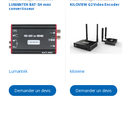
vidéo
,
Convertisseur vidéo
vidéo
,
Encodeur vidéo
LUMANTEK BAT-SH mini
KILOVIEW G2 Video Encoder
convertisseur
Lumantek
kiloview
Demander un devis
Demander un devis