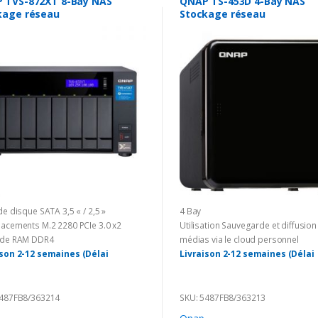
 TVS-872XT 8-Bay NAS
QNAP TS-453D 4-Bay NAS
kage réseau
Stockage réseau
de disque SATA 3,5 « / 2,5 »
4 Bay
acements M.2 2280 PCIe 3.0 x2
Utilisation Sauvegarde et diffusion
 de RAM DDR4
médias via le cloud personnel
ison 2-12 semaines (Délai
Livraison 2-12 semaines (Délai
tain à cause du Corona)
incertain à cause du Corona)
5487FB8/363214
SKU: 5487FB8/363213