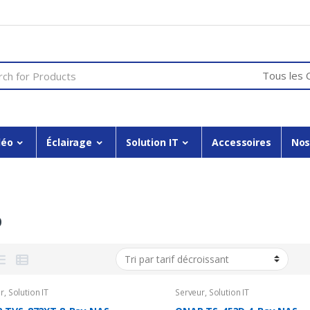
or:
déo
Éclairage
Solution IT
Accessoires
Nos
p
r
,
Solution IT
Serveur
,
Solution IT