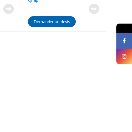
Qnap
Demander un devis
→