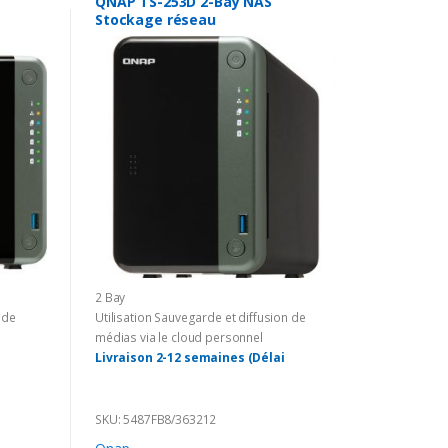
QNAP TS-253D 2-Bay NAS
Stockage réseau
2 Bay
 de
Utilisation Sauvegarde et diffusion de
médias via le cloud personnel
Livraison 2-12 semaines (Délai
incertain à cause du Corona)
SKU: 5487FB8/363212