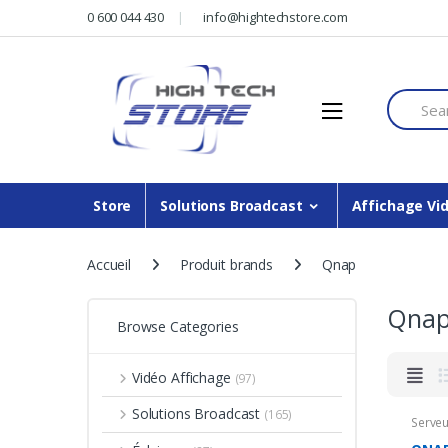
Skip
Skip
0 600 044 430
info@hightechstore.com
to
to
navigation
content
Search f
Store
Solutions Broadcast
Affichage Vi
Accueil
Produit brands
Qnap
Qna
Browse Categories
Vidéo Affichage
(97)
Solutions Broadcast
(165)
Serveu