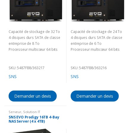
Capacité de stockage de 32 To
Capacité de stockage de 24 To
4 disques durs SATA de classe
4 disques durs SATA de classe
entreprise de 8 To
entreprise de 6 To
Processeur multicœur 64 bits
Processeur multicœur 64 bits
2 ports Ethernet Gigabit
2 ports Ethernet Gigabit
Livraison 2-12 semaines
(Délai incertain à cause du
SKU: 5487FB8/363217
SKU: 5487FB8/363216
Corona)
SNS
SNS
Demander un devis
Demander un devis
Serveur
,
Solution IT
SNS EVO Prodigy 16TB 4-Bay
NAS Server (4 x 4TB)