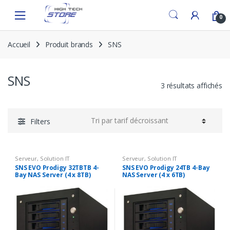
Skip
Skip
to
to
0
navigation
content
Accueil
Produit brands
SNS
SNS
3 résultats affichés
Filters
Serveur
,
Solution IT
Serveur
,
Solution IT
SNS EVO Prodigy 32TBTB 4-
SNS EVO Prodigy 24TB 4-Bay
Bay NAS Server (4 x 8TB)
NAS Server (4 x 6TB)