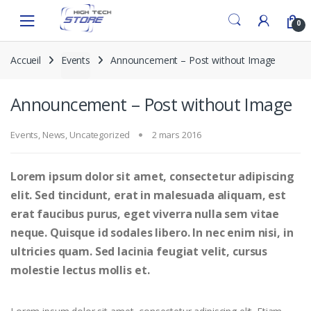
Skip
Skip
to
to
0
navigation
content
Accueil
Events
Announcement – Post without Image
Announcement – Post without Image
Events
,
News
,
Uncategorized
2 mars 2016
Lorem ipsum dolor sit amet, consectetur adipiscing
elit. Sed tincidunt, erat in malesuada aliquam, est
erat faucibus purus, eget viverra nulla sem vitae
neque. Quisque id sodales libero. In nec enim nisi, in
ultricies quam. Sed lacinia feugiat velit, cursus
molestie lectus mollis et.