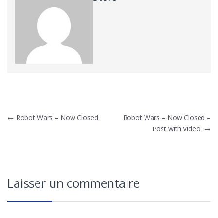
Navigation
←
Robot Wars – Now Closed
Robot Wars – Now Closed –
Post with Video
→
de
l’article
Laisser un commentaire