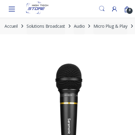
Skip
Skip
to
to
0
navigation
content
Accueil
Solutions Broadcast
Audio
Micro Plug & Play