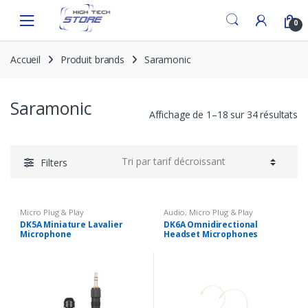
Skip
Skip
to
to
0
navigation
content
Accueil
Produit brands
Saramonic
Saramonic
Affichage de 1–18 sur 34 résultats
Filters
Micro Plug & Play
Audio
,
Micro Plug & Play
DK5A Miniature Lavalier
DK6A Omnidirectional
Microphone
Headset Microphones