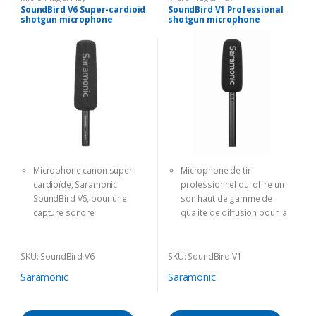
vocale professionnelle telle
SoundBird V6 Super-cardioid
SoundBird V1 Professional
que le chant et les discours
shotgun microphone
shotgun microphone
Microphone canon super-
Microphone de tir
cardioïde, Saramonic
professionnel qui offre un
SoundBird V6, pour une
son haut de gamme de
capture sonore
qualité de diffusion pour la
exceptionnelle.
production vidéo, les
Motif directionnel et circuit
interviews, la fabrication de
ultra-basse pour une qualité
films, les vidéos YouTube et
SKU: SoundBird V6
SKU: SoundBird V1
audio naturelle.
plus encore.
Saramonic
Saramonic
Construction robuste en
Dispose d’un filtre passe-
laiton réduisant les
haut intégré qui supprime
interférences
les sons de basse