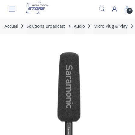
Skip
Skip
to
to
0
navigation
content
Accueil
Solutions Broadcast
Audio
Micro Plug & Play