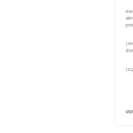
Ave
ali
pri
L’ém
d’u
La 
UGS