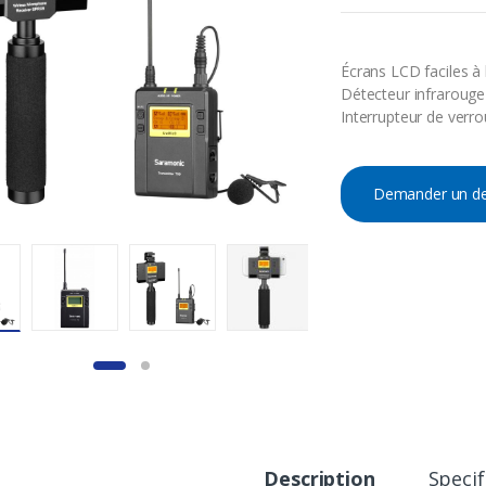
Écrans LCD faciles à l
Détecteur infrarouge
Interrupteur de verro
Demander un de
Description
Specif