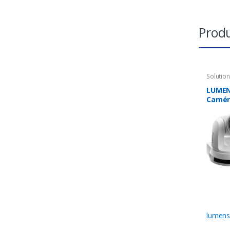
Produ
Solutio
Caméra
LUMEN
Camér
lumen