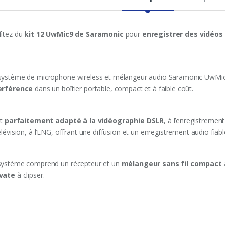
fitez du
kit 12 UwMic9 de Saramonic
pour
enregistrer des vidéos 
système de microphone wireless et mélangeur audio Saramonic UwMic
erférence
dans un boîtier portable, compact et à faible coût.
st
parfaitement adapté à la vidéographie DSLR
, à l’enregistremen
élévision, à l’ENG, offrant une diffusion et un enregistrement audio fiabl
système comprend un récepteur et un
mélangeur sans fil compact
vate
à clipser.