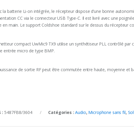
c la batterie Li-on intégrée, le récepteur dispose d’une bonne autonomi
mentation CC via le connecteur USB Type-C. Il est livré avec une poigné
se en main. Le support Coldshoe standard sur le dessus du récepteur co
etteur compact UwMic9 TX9 utilise un synthétiseur PLL contrôlé par crist
ne entrée micro de type BMP.
puissance de sortie RF peut être commutée entre haute, moyenne et b
 :
5487FB8/3604
Catégories :
Audio
,
Microphone sans fil
,
Sol