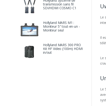
Hollyland Système de
transmission sans fil
Uw
SDI/HDMI COSMO C1
Le 
inte
Hollyland MARS M1 :
Moniteur 5" tout-en-un -
Moniteur seul
Il e
télé
Hollyland MARS 300 PRO
Kit HF Video (100m) HDMI
in/out
Le 
crav
Un
Le 
avec
sys