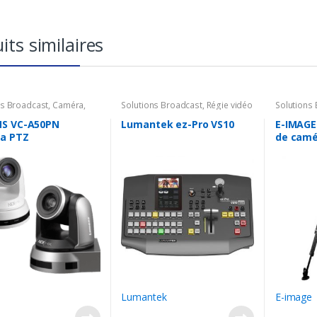
its similaires
ns Broadcast
,
Caméra
,
Solutions Broadcast
,
Régie vidéo
Solutions
 PTZ
,
HD
HD / IP
,
Mélanger vidéo
Accessoir
S VC-A50PN
Lumantek ez-Pro VS10
E-IMAGE
a PTZ
de camé
s
Lumantek
E-image