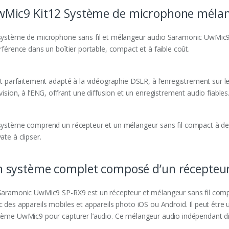
Mic9 Kit12 Système de microphone mélang
système de microphone sans fil et mélangeur audio Saramonic UwMic9 K
rférence dans un boîtier portable, compact et à faible coût.
st parfaitement adapté à la vidéographie DSLR, à l’enregistrement sur le
vision, à l’ENG, offrant une diffusion et un enregistrement audio fiables
système comprend un récepteur et un mélangeur sans fil compact à deu
ate à clipser.
 système complet composé d’un récepteur
Saramonic UwMic9 SP-RX9 est un récepteur et mélangeur sans fil compa
 des appareils mobiles et appareils photo iOS ou Android. Il peut être ut
tème UwMic9 pour capturer l’audio. Ce mélangeur audio indépendant dis