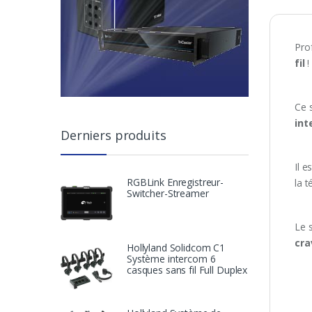
Pro
fil
!
Ce 
int
Derniers produits
Il e
RGBLink Enregistreur-
la t
Switcher-Streamer
Le 
cra
Hollyland Solidcom C1
Système intercom 6
casques sans fil Full Duplex