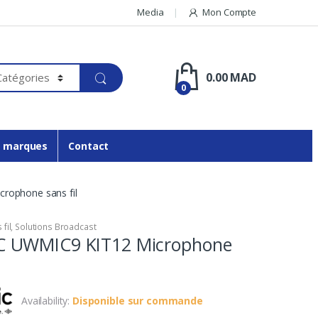
Media
Mon Compte
0.00
MAD
0
 marques
Contact
ophone sans fil
fil
,
Solutions Broadcast
 UWMIC9 KIT12 Microphone
Availability:
Disponible sur commande