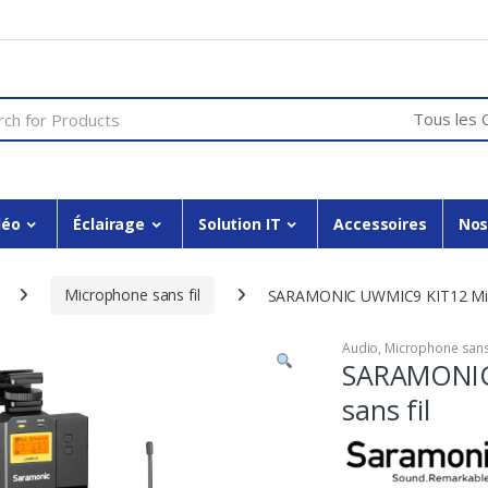
or:
déo
Éclairage
Solution IT
Accessoires
Nos
Microphone sans fil
SARAMONIC UWMIC9 KIT12 Micr
Audio
,
Microphone sans 
SARAMONIC
sans fil