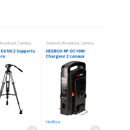
 Broadcast
,
Caméra
,
Solutions Broadcast
,
Caméra
,
es Caméra
,
Support
Accessoires Caméra
,
Batterie &
Chargeur
 EG10C2 Supports
HEDBOX RP-DC100V
ra
Chargeur 2 canaux
Hedbox