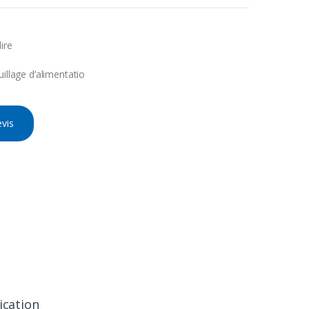
ire
uillage d’alimentatio
vis
ication