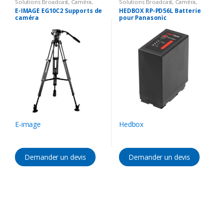
Solutions Broadcast
,
Caméra
,
Solutions Broadcast
,
Caméra
,
Accessoires Caméra
,
Support
Accessoires Caméra
,
Batterie &
E-IMAGE EG10C2 Supports de
HEDBOX RP-PD56L Batterie
Chargeur
caméra
pour Panasonic
E-image
Hedbox
Demander un devis
Demander un devis