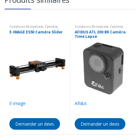
Solutions Broadcast
,
Caméra
,
Solutions Broadcast
,
Caméra
,
Accessoires Caméra
,
Support
Caméra time laps
E-IMAGE ES50 Caméra Slider
AFIDUS ATL 200 BK Caméra
Time Lapse
E-image
Afidus
Demander un devis
Demander un devis