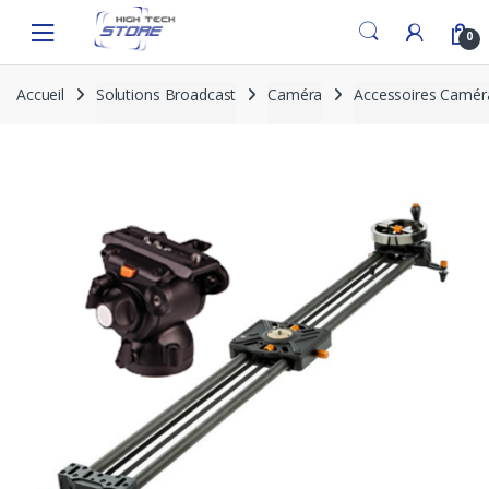
Skip
Skip
to
to
0
navigation
content
Accueil
Solutions Broadcast
Caméra
Accessoires Camér