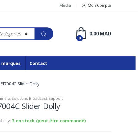
Media
Mon Compte
0.00
MAD
0
 marques
Contact
EI7004C Slider Dolly
améra
,
Solutions Broadcast
,
Support
004C Slider Dolly
ability:
3 en stock (peut être commandé)