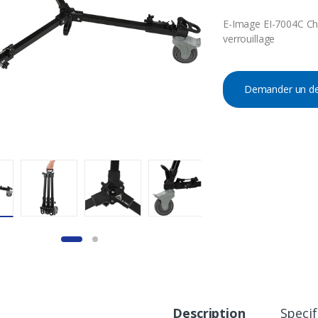
E-Image EI-7004C Cha
verrouillage
Demander un de
Description
Specif