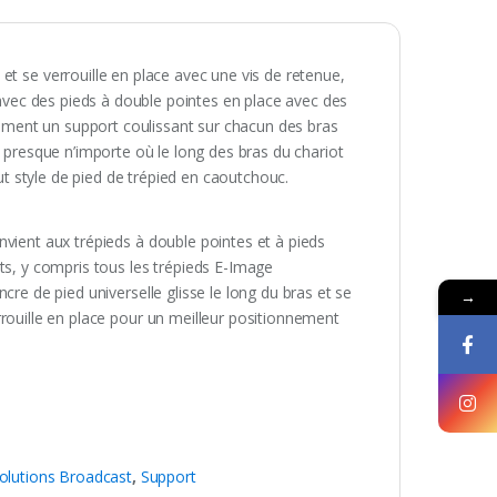
et se verrouille en place avec une vis de retenue,
s avec des pieds à double pointes en place avec des
ment un support coulissant sur chacun des bras
s presque n’importe où le long des bras du chariot
out style de pied de trépied en caoutchouc.
nvient aux trépieds à double pointes et à pieds
ts, y compris tous les trépieds E-Image
ncre de pied universelle glisse le long du bras et se
→
rrouille en place pour un meilleur positionnement
olutions Broadcast
,
Support