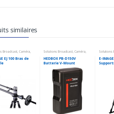
its similaires
ns Broadcast
,
Caméra
,
Solutions Broadcast
,
Caméra
,
Solutions
ires Caméra
,
Support
Accessoires Caméra
,
Batterie &
Accessoir
Chargeur
E EJ 100 Bras de
HEDBOX PB-D150V
E-IMAGE
le
Batterie V-Mount
Support