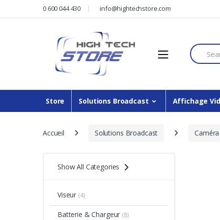
Skip
Skip
0 600 044 430
info@hightechstore.com
to
to
navigation
content
Search f
Store
Solutions Broadcast
Affichage Vi
Accueil
Solutions Broadcast
Caméra
Show All Categories
Viseur
(4)
Batterie & Chargeur
(8)