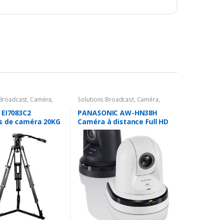
 Broadcast
,
Caméra
,
Solutions Broadcast
,
Caméra
,
es Caméra
,
Support
Caméra PTZ
,
4K
 EI7083C2
PANASONIC AW-HN38H
s de caméra 20KG
Caméra à distance Full HD