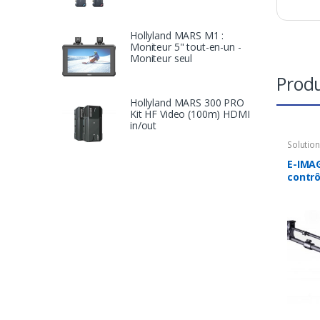
Hollyland MARS M1 :
Moniteur 5" tout-en-un -
Moniteur seul
Produ
Hollyland MARS 300 PRO
Kit HF Video (100m) HDMI
in/out
Solutio
Accesso
E-IMAG
contrô