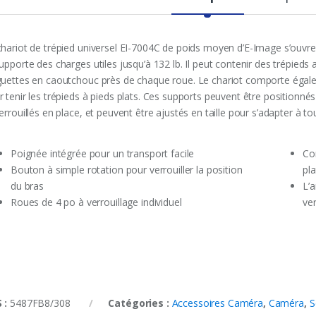
chariot de trépied universel EI-7004C de poids moyen d’E-Image s’ouvre 
upporte des charges utiles jusqu’à 132 lb. Il peut contenir des trépied
guettes en caoutchouc près de chaque roue. Le chariot comporte égale
r tenir les trépieds à pieds plats. Ces supports peuvent être positionné
errouillés en place, et peuvent être ajustés en taille pour s’adapter à t
Poignée intégrée pour un transport facile
Co
Bouton à simple rotation pour verrouiller la position
pla
du bras
L’a
Roues de 4 po à verrouillage individuel
ve
 :
5487FB8/308
Catégories :
Accessoires Caméra
,
Caméra
,
S