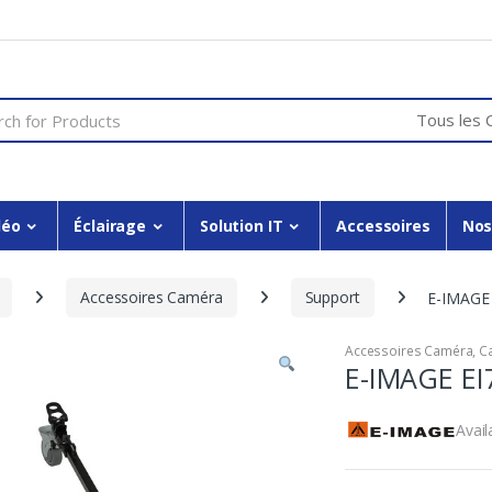
or:
déo
Éclairage
Solution IT
Accessoires
Nos
Accessoires Caméra
Support
E-IMAGE 
Accessoires Caméra
,
C
E-IMAGE EI7
Avail