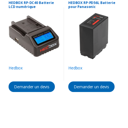
Accessoires Caméra
,
Batterie &
Accessoires Caméra
,
Batterie &
HEDBOX RP-DC40 Batterie
HEDBOX RP-PD56L Batterie
Chargeur
Chargeur
LCD numérique
pour Panasonic
Hedbox
Hedbox
Demander un devis
Demander un devis