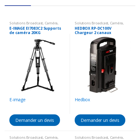
Solutions Broadcast
,
Caméra
,
Solutions Broadcast
,
Caméra
,
Accessoires Caméra
,
Support
Accessoires Caméra
,
Batterie &
E-IMAGE EI7083C2 Supports
HEDBOX RP-DC100V
Chargeur
de caméra 20KG
Chargeur 2 canaux
E-image
Hedbox
Demander un devis
Demander un devis
Solutions Broadcast
,
Caméra
,
Solutions Broadcast
,
Caméra
,