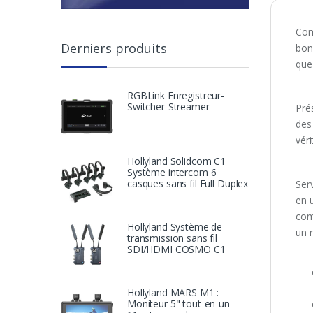
Com
Derniers produits
bon
que 
RGBLink Enregistreur-
Switcher-Streamer
Pré
des
véri
Hollyland Solidcom C1
Système intercom 6
casques sans fil Full Duplex
Ser
en u
com
Hollyland Système de
un 
transmission sans fil
SDI/HDMI COSMO C1
Hollyland MARS M1 :
Moniteur 5" tout-en-un -