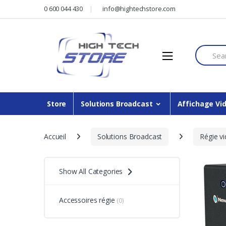
Skip
Skip
0 600 044 430
info@hightechstore.com
to
to
navigation
content
Search f
Store
Solutions Broadcast
Affichage Vi
Accueil
Solutions Broadcast
Régie v
Show All Categories
Accessoires régie
(0)