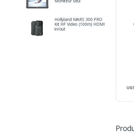
Moniteur seul
Hollyland MARS 300 PRO
Kit HF Video (100m) HDMI
in/out
UGS
Produ