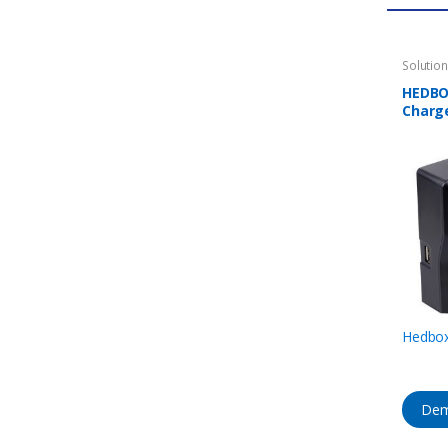
Solutio
Accesso
Charge
HEDBO
Charg
Hedbo
Dem