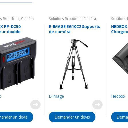
ns Broadcast
,
Caméra
,
Solutions Broadcast
,
Caméra
,
Solutions
ires Caméra
,
Batterie &
Accessoires Caméra
,
Support
Accessoir
ur
Chargeur
X RP-DC50
E-IMAGE EG10C2 Supports
HEDBOX
eur double
de caméra
Chargeu
x
E-image
Hedbox
ander un devis
Demander un devis
Deman