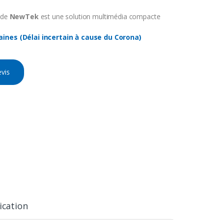
 de
NewTek
est une solution multimédia compacte
aines (Délai incertain à cause du Corona)
vis
ication