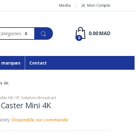
Media
Mon Compte
0.00
MAD
0
 marques
Contact
i 4K
idéo HD / IP
,
Solutions Broadcast
Caster Mini 4K
ability:
Disponible sur commande