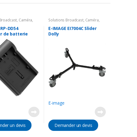
 Broadcast
,
Caméra
,
Solutions Broadcast
,
Caméra
,
es Caméra
,
Batterie &
Accessoires Caméra
,
Support
 RP-DD54
E-IMAGE EI7004C Slider
r de batterie
Dolly
E-image
der un devis
Demander un devis