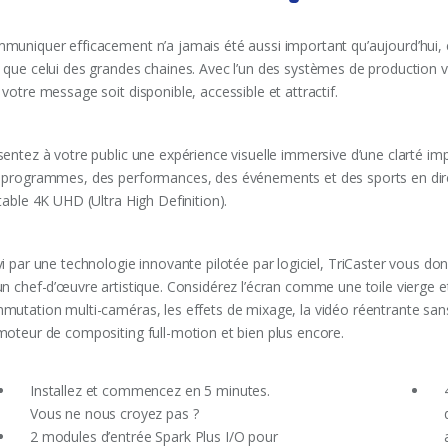
muniquer efficacement n’a jamais été aussi important qu’aujourd’hui, et
 que celui des grandes chaines. Avec l’un des systèmes de production v
votre message soit disponible, accessible et attractif.
sentez à votre public une expérience visuelle immersive d’une clarté im
 programmes, des performances, des événements et des sports en direct
table 4K UHD (Ultra High Definition).
vi par une technologie innovante pilotée par logiciel, TriCaster vous d
n chef-d’œuvre artistique. Considérez l’écran comme une toile vierge et l
mutation multi-caméras, les effets de mixage, la vidéo réentrante sans
moteur de compositing full-motion et bien plus encore.
Installez et commencez en 5 minutes.
Vous ne nous croyez pas ?
2 modules d’entrée Spark Plus I/O pour