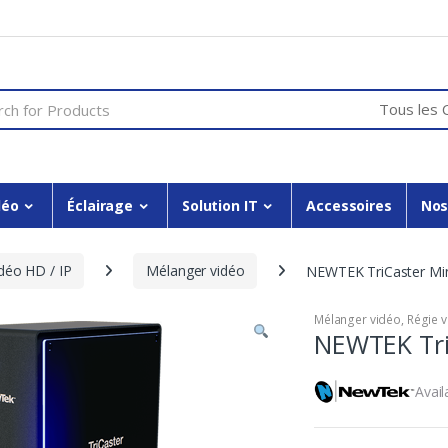
or:
déo
Éclairage
Solution IT
Accessoires
Nos
idéo HD / IP
Mélanger vidéo
NEWTEK TriCaster Min
Mélanger vidéo
,
Régie v
NEWTEK Tri
Avail