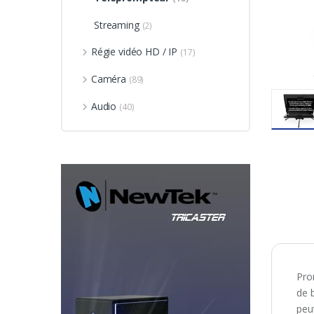
Streaming
(2)
Régie vidéo HD / IP
(17)
Caméra
(89)
Audio
(40)
Pro
de 
peu