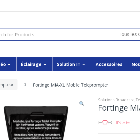
or:
déo
Éclairage
Solution IT
Accessoires
Nos
mpteur
Fortinge MIA-XL Mobile Teleprompter
Solutions Broadcast
,
Té
Fortinge MI