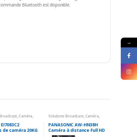
lécommande Bluetooth est disponible.
→
 Broadcast
,
Caméra
,
Solutions Broadcast
,
Caméra
,
es Caméra
,
Support
Caméra PTZ
,
4K
 EI7083C2
PANASONIC AW-HN38H
s de caméra 20KG
Caméra à distance Full HD