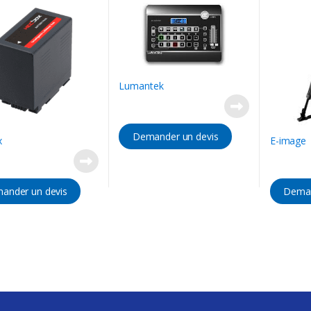
Lumantek
Demander un devis
x
E-image
ander un devis
Deman