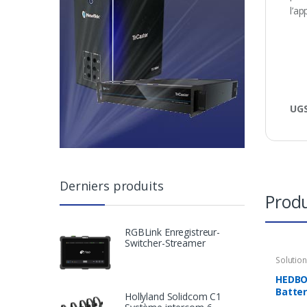
l’a
UGS
Derniers produits
Produ
RGBLink Enregistreur-
Switcher-Streamer
Solutio
Accesso
Charge
HEDBO
Batter
Hollyland Solidcom C1