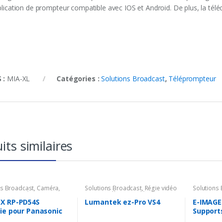
pplication de prompteur compatible avec IOS et Android. De plus, la té
 :
MIA-XL
Catégories :
Solutions Broadcast
,
Téléprompteur
its similaires
ns Broadcast
,
Caméra
,
Solutions Broadcast
,
Régie vidéo
Solutions
ires Caméra
,
Batterie &
HD / IP
,
Mélanger vidéo
Accessoir
ur
X RP-PD54S
Lumantek ez-Pro VS4
E-IMAGE
ie pour Panasonic
Support