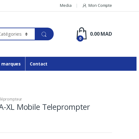
Media
Mon Compte
0.00
MAD
0
 marques
Contact
léprompteur
A-XL Mobile Teleprompter