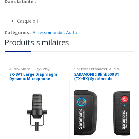
Dans la boîte :
Casque x 1
Catégories :
Accessoir audio
,
Audio
Produits similaires
Audio
,
Micro Plug & Play
Solutions Broadcast
,
Audio
,
Microphone sans fil
SR-BV1 Large Diaphragm
SARAMONIC Blink500 B1
Dynamic Microphone
(TX+RX) Système de
microphone sans fil