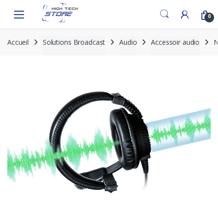
Skip
Skip
to
to
0
navigation
content
Accueil
Solutions Broadcast
Audio
Accessoir audio
N