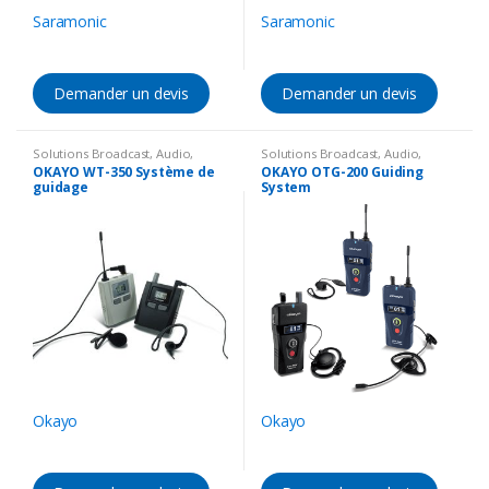
Saramonic
Saramonic
Demander un devis
Demander un devis
Solutions Broadcast
,
Audio
,
Solutions Broadcast
,
Audio
,
Microphone sans fil
Microphone sans fil
OKAYO WT-350 Système de
OKAYO OTG-200 Guiding
guidage
System
Okayo
Okayo