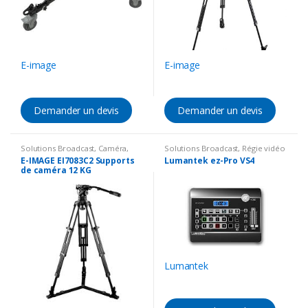
E-image
E-image
Demander un devis
Demander un devis
Solutions Broadcast
,
Caméra
,
Solutions Broadcast
,
Régie vidéo
Accessoires Caméra
,
Support
HD / IP
,
Mélanger vidéo
E-IMAGE EI7083C2 Supports
Lumantek ez-Pro VS4
de caméra 12 KG
Lumantek