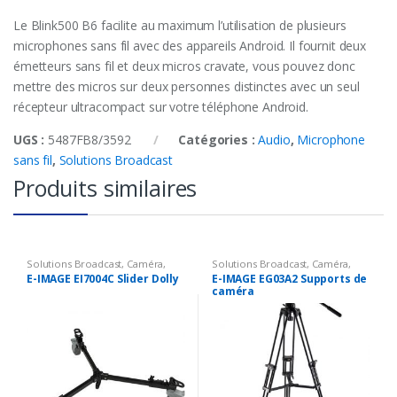
Le Blink500 B6 facilite au maximum l’utilisation de plusieurs
microphones sans fil avec des appareils Android. Il fournit deux
émetteurs sans fil et deux micros cravate, vous pouvez donc
mettre des micros sur deux personnes distinctes avec un seul
récepteur ultracompact sur votre téléphone Android.
UGS :
5487FB8/3592
Catégories :
Audio
,
Microphone
sans fil
,
Solutions Broadcast
Produits similaires
Solutions Broadcast
,
Caméra
,
Solutions Broadcast
,
Caméra
,
Accessoires Caméra
,
Support
Accessoires Caméra
,
Support
E-IMAGE EI7004C Slider Dolly
E-IMAGE EG03A2 Supports de
caméra