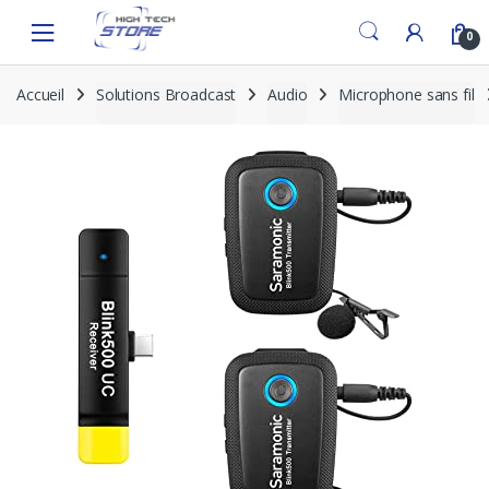
Skip
Skip
to
to
0
navigation
content
Accueil
Solutions Broadcast
Audio
Microphone sans fil