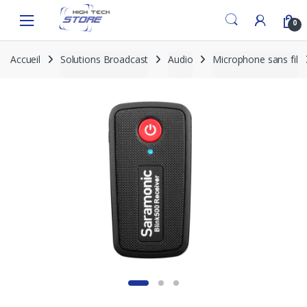
Skip
Skip
to
to
0
navigation
content
Accueil
Solutions Broadcast
Audio
Microphone sans fil