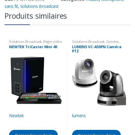
sans fil
,
Solutions Broadcast
Produits similaires
Solutions Broadcast
,
Régie vidéo
Solutions Broadcast
,
Caméra
,
HD / IP
,
Mélanger vidéo
Caméra PTZ
,
HD
NEWTEK TriCaster Mini 4K
LUMENS VC-A50PN Caméra
PTZ
Newtek
lumens